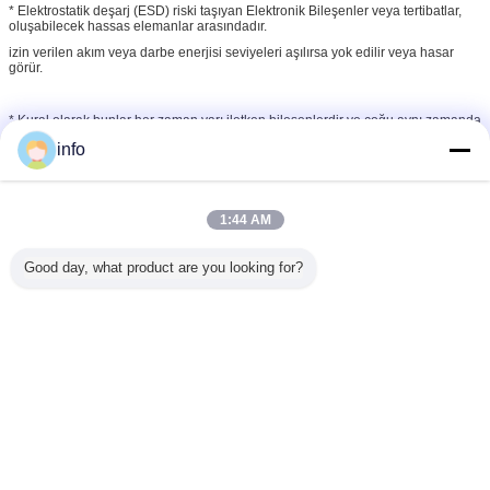
* Elektrostatik deşarj (ESD) riski taşıyan Elektronik Bileşenler veya tertibatlar,
oluşabilecek hassas elemanlar arasındadır.
izin verilen akım veya darbe enerjisi seviyeleri aşılırsa yok edilir veya hasar
görür.
* Kural olarak bunlar her zaman yarı iletken bileşenlerdir ve çoğu aynı zamanda
kalın ve ince film yapı elemanlarıdır.
info
yapı elemanı çoğunlukla insanların yanlış kullanımı sonucu zarar
görmektedir.Bir insan sadece birkaç bin volt şarj edebilir.
yürüme.İnsanlar tarafından yaklaşık 2000-3000 V arasında bir deşarj
hissedilebilir, bu akım zaten 'tolerans seviyesinin' çok üzerindedir.
1:44 AM
birçok ESD bileşeninin
Good day, what product are you looking for?
* ESD güvenli ürünleri satın almadan veya uygulamadan önce, ESD
standartlarına göre bir ESD güvenli prosedürünün uygulanması gerekir.
ESD önleyici koruyucu çalışmanın temeli olan IEC 61340 veya ANSI S2020 ve
daha fazla kalite güvencesi garantisi.
* Anti-Statik iletken ESD İş İstasyonlarımızın yanı sıra geniş bir ürün yelpazesi
sunuyoruz.
Antistatik ESD Sandalyeler, Antistatik ESD Temizlik ve Bakım, Antistatik ESD
Giysiler, ESD Ayakkabılar ESD Ayakkabılar,Antistatik ESD
Döşeme ve Antistatik ESD Masa Paspasları, ESD Güvenli Paketleme, ESD