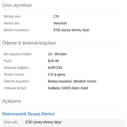
Ürün ayrıntıları
Menşe yeri:
CN
Marka adı:
Herzesd
Model numarası:
ESD yüzey direnç ölçer
Ödeme & teslimat koşulları
Min sipariş miktarı:
10 - 99 Adet
Fiyat:
$28-48
Ambalaj bilgileri:
KARTON
Teslim süresi:
5-8 iş günü
Ödeme koşulları:
Banka havalesi, Western Union
Yetenek temini:
Haftada 10000 Adet / Adet
Açıklama
Elektrostatik Deşarj Aletleri
Ürün adı:
ESD yüzey direnç ölçer