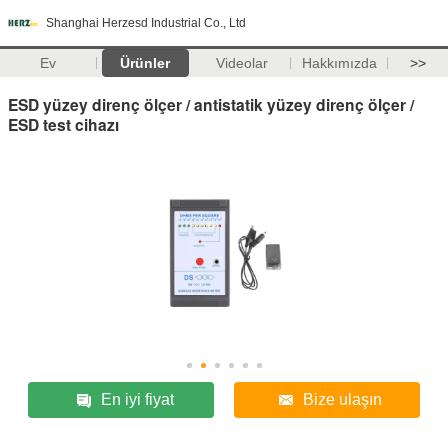
Shanghai Herzesd Industrial Co., Ltd
Ev
Ürünler
Videolar
Hakkımızda
>>
ESD yüzey direnç ölçer / antistatik yüzey direnç ölçer /
ESD test cihazı
En iyi fiyat
Bize ulaşın