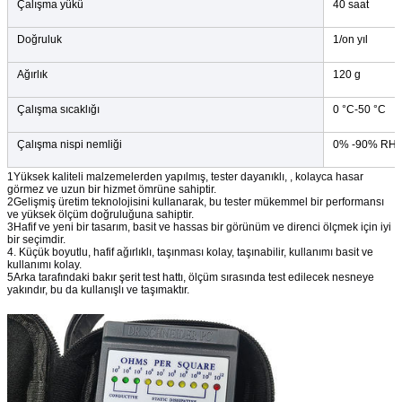
Çalışma yükü
40 saat
Doğruluk
1/on yıl
Ağırlık
120 g
Çalışma sıcaklığı
0 °C-50 °C
Çalışma nispi nemliği
0% -90% RH
1Yüksek kaliteli malzemelerden yapılmış, tester dayanıklı, , kolayca hasar
görmez ve uzun bir hizmet ömrüne sahiptir.
2Gelişmiş üretim teknolojisini kullanarak, bu tester mükemmel bir performansı
ve yüksek ölçüm doğruluğuna sahiptir.
3Hafif ve yeni bir tasarım, basit ve hassas bir görünüm ve direnci ölçmek için iyi
bir seçimdir.
4. Küçük boyutlu, hafif ağırlıklı, taşınması kolay, taşınabilir, kullanımı basit ve
kullanımı kolay.
5Arka tarafındaki bakır şerit test hattı, ölçüm sırasında test edilecek nesneye
yakındır, bu da kullanışlı ve taşımaktır.