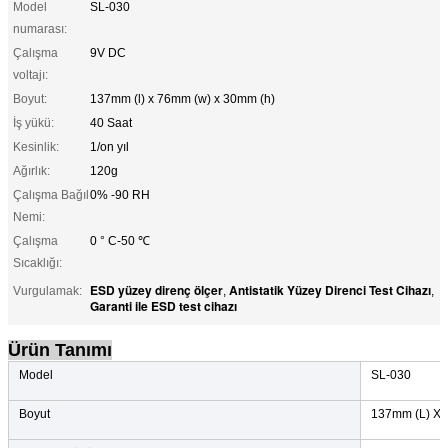
Model
SL-030
numarası:
Çalışma
9V DC
voltajı:
Boyut:
137mm (l) x 76mm (w) x 30mm (h)
İş yükü:
40 Saat
Kesinlik:
1/on yıl
Ağırlık:
120g
Çalışma Bağıl
0% -90 RH
Nemi:
Çalışma
0 ° C-50 ℃
Sıcaklığı:
ESD yüzey direnç ölçer
Antistatik Yüzey Direnci Test Cihazı
Vurgulamak:
,
,
Garanti ile ESD test cihazı
Ürün Tanımı
Model
SL-030
Boyut
137mm (L) X 