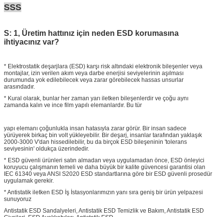
SSS
S: 1, Üretim hattınız için neden ESD korumasına
ihtiyacınız var?
* Elektrostatik deşarjlara (ESD) karşı risk altındaki elektronik bileşenler veya
montajlar, izin verilen akım veya darbe enerjisi seviyelerinin aşılması
durumunda yok edilebilecek veya zarar görebilecek hassas unsurlar
arasındadır.
* Kural olarak, bunlar her zaman yarı iletken bileşenlerdir ve çoğu aynı
zamanda kalın ve ince film yapılı elemanlardır. Bu tür
yapı elemanı çoğunlukla insan hatasıyla zarar görür. Bir insan sadece
yürüyerek birkaç bin volt yükleyebilir. Bir deşarj, insanlar tarafından yaklaşık
2000-3000 V'dan hissedilebilir, bu da birçok ESD bileşeninin 'tolerans
seviyesinin' oldukça üzerindedir.
* ESD güvenli ürünleri satın almadan veya uygulamadan önce, ESD önleyici
koruyucu çalışmanın temeli ve daha büyük bir kalite güvencesi garantisi olan
IEC 61340 veya ANSI S2020 ESD standartlarına göre bir ESD güvenli prosedür
uygulamak gerekir.
* Antistatik iletken ESD İş İstasyonlarımızın yanı sıra geniş bir ürün yelpazesi
sunuyoruz
Antistatik ESD Sandalyeleri, Antistatik ESD Temizlik ve Bakım, Antistatik ESD