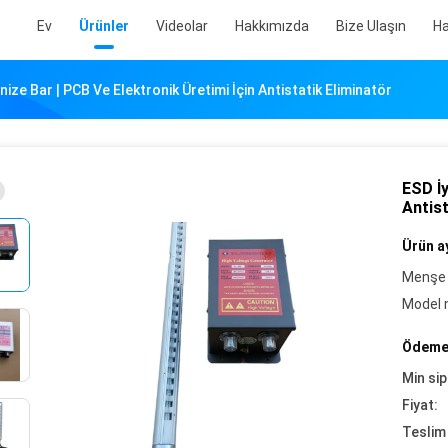
Ev
Ürünler
Videolar
Hakkımızda
Bize Ulaşın
Ha
nize Bar | PCB Ve Elektronik Üretimi İçin Antistatik Eliminatör
ESD İy
Antist
Ürün ay
Menşe 
Model 
Ödeme 
Min sip
Fiyat:
Teslim 