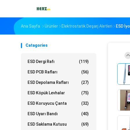
Ana Sayfa
Ürünler
Elektrostatik Deşarj Aletleri
ESD İyo
Catagories
ESD Dergi Rafı
(119)
ESD PCB Rafları
(56)
ESD Depolama Rafları
(27)
ESD Köpük Levhalar
(75)
ESD Koruyucu Çanta
(32)
ESD Uyarı Bandı
(40)
ESD Saklama Kutusu
(69)