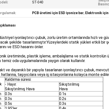
Sıkışt
deli:
ST-040
Basınc
rgulamak:
PCB üretimi için ESD iyonize bar
,
Elektronik için
çıklaması
üstriyel iyonlaştırıcı çubuk, zorlu üretim ortamlarında hızlı ve güv
acak şekilde tasarlanmıştır.Yüzeylerdeki statik yükleri etkili bir şek
arını ve ESD hasarını önler.
onik üretiminde, plastik işleme, ambalajlama ve statik kontrolün ürü
 temiz oda uygulamalarında yaygın olarak kullanılır.
t ve dayanıklı bir yapıyla tasarlanan iyonlaştırıcı çubuk, mevcu
 hatlarına, taşıyıcılara veya iş istasyonlarına kolayca monte edilebi
Kaldırma süresi:
k
- Hayır.
Sıkıştırılmış
Sıkıştırılmış Hava
Hava
m
0.3s
0.1s
m
0.3s
0.2s
m
0.5s
0.3s
m
1.95'ler
0.4s