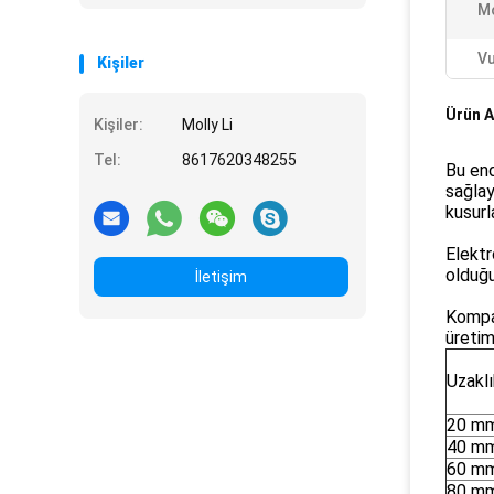
Mo
Vu
Kişiler
Ürün A
Kişiler:
Molly Li
Tel:
8617620348255
Bu end
sağlay
kusurl
Elektr
olduğu
İletişim
Kompak
üretim
Uzaklı
20 m
40 m
60 m
80 m