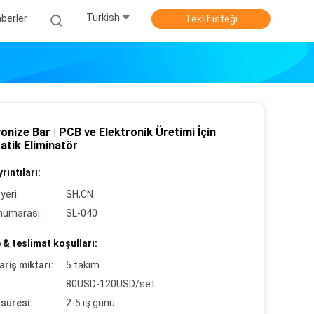
Turkish
berler
Teklif isteği
onize Bar | PCB ve Elektronik Üretimi İçin
atik Eliminatör
rıntıları:
yeri:
SH,CN
numarası:
SL-040
& teslimat koşulları:
ariş miktarı:
5 takım
80USD-120USD/set
süresi:
2-5 iş günü