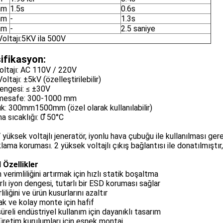
mm
1.5s
0.6s
mm
-
1.3s
mm
-
2.5 saniye
oltajı:5KV ila 500V
ifikasyon:
Voltajı: AC 110V / 220V
oltajı: ±5kV (özelleştirilebilir)
engesi: ≤ ±30V
i mesafe: 300-1000 mm
k: 300mm1500mm (özel olarak kullanılabilir)
a sıcaklığı: 0 ̊50°C
 yüksek voltajlı jeneratör, iyonlu hava çubuğu ile kullanılması gere
lama koruması. 2 yüksek voltajlı çıkış bağlantısı ile donatılmıştır,
 Özellikler
 verimliliğini artırmak için hızlı statik boşaltma
arlı iyon dengesi, tutarlı bir ESD koruması sağlar
liliğini ve ürün kusurlarını azaltır
 ve kolay monte için hafif
üreli endüstriyel kullanım için dayanıklı tasarım
 üretim kurulumları için esnek montaj