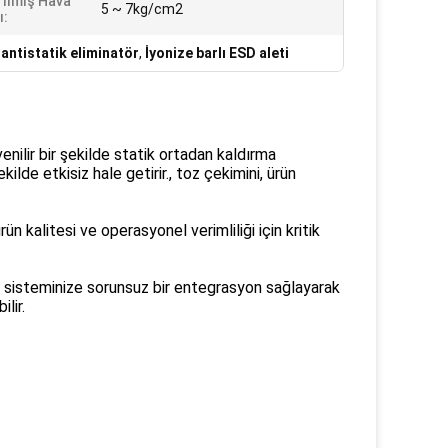
ırılmış Hava
5 ~ 7kg/cm2
ı:
 antistatik eliminatör
,
İyonize barlı ESD aleti
enilir bir şekilde statik ortadan kaldırma
ilde etkisiz hale getirir., toz çekimini, ürün
n kalitesi ve operasyonel verimliliği için kritik
t sisteminize sorunsuz bir entegrasyon sağlayarak
lir.