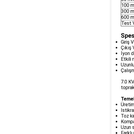
100 
300 
600 
Test V
Spes
Giriş 
Çıkış V
İyon d
Etkil
Uzunlu
Çalışm
7.0 KV
toprak
Temel
Üretim
Istikr
Toz kir
Kompak
Uzun s
Farklı