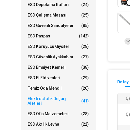
ESD Depolama Rafları
(24)
ESD Çalışma Masası
(25)
ESD Güvenli Sandalyeler
(85)
ESD Paspas
(142)
ESD Koruyucu Giysiler
(28)
ESD Güvenlik Ayakkabısı
(27)
ESD Emniyet Kemeri
(38)
ESD El Eldivenleri
(29)
Detay 
Temiz Oda Mendil
(20)
Ça
Elektrostatik Deşarj
(41)
Aletleri
ESD Ofis Malzemeleri
(28)
Ça
ESD Akrilik Levha
(22)