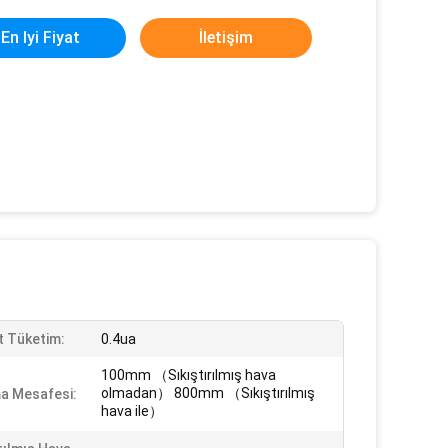
En Iyi Fiyat
İletişim
 Tüketim:
0.4ua
100mm （Sıkıştırılmış hava
olmadan） 800mm （Sıkıştırılmış
a Mesafesi:
hava ile）