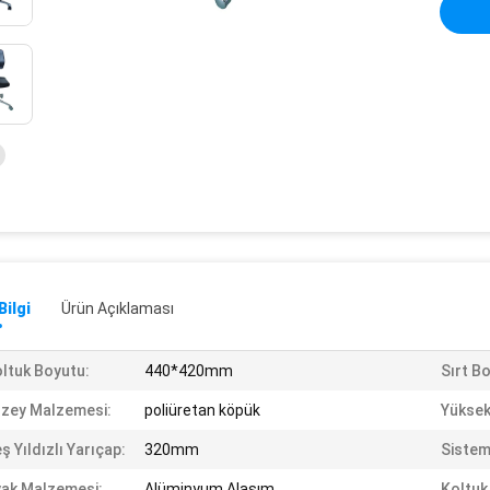
Bilgi
Ürün Açıklaması
ltuk Boyutu:
440*420mm
Sırt B
zey Malzemesi:
poliüretan köpük
Yüksekl
ş Yıldızlı Yarıçap:
320mm
Sistem
ak Malzemesi:
Alüminyum Alaşım
Koltuk