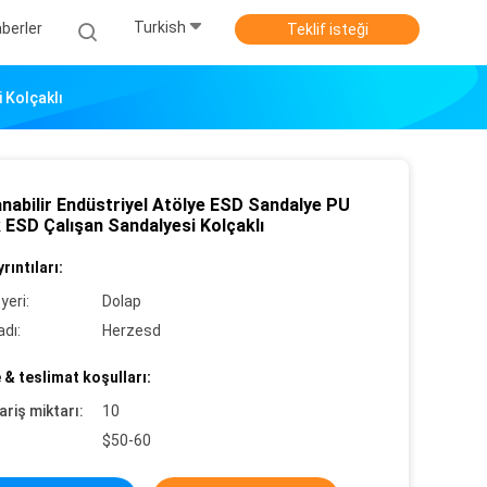
Turkish
berler
Teklif isteği
 Kolçaklı
nabilir Endüstriyel Atölye ESD Sandalye PU
 ESD Çalışan Sandalyesi Kolçaklı
rıntıları:
yeri:
Dolap
dı:
Herzesd
& teslimat koşulları:
ariş miktarı:
10
$50-60