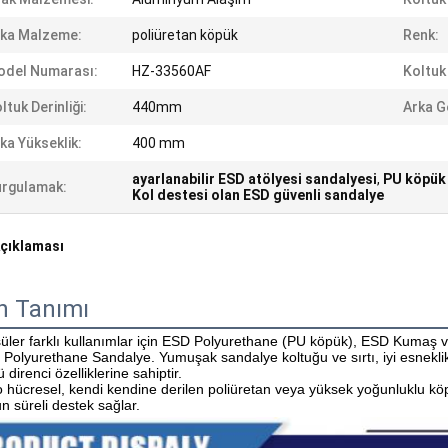
ka Malzeme:
poliüretan köpük
Renk:
odel Numarası:
HZ-33560AF
Koltuk 
ltuk Derinliği:
440mm
Arka Ge
ka Yükseklik:
400 mm
ayarlanabilir ESD atölyesi sandalyesi
,
PU köpük 
rgulamak:
Kol destesi olan ESD güvenli sandalye
çıklaması
n Tanımı
üler farklı kullanımlar için ESD Polyurethane (PU köpük), ESD Kumaş ve
Polyurethane Sandalye. Yumuşak sandalye koltuğu ve sırtı, iyi esneklik
 direnci özelliklerine sahiptir.
 hücresel, kendi kendine derilen poliüretan veya yüksek yoğunluklu köpü
n süreli destek sağlar.