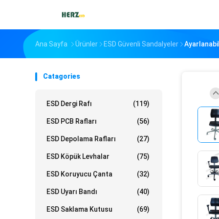
Ana Sayfa
Ürünler
ESD Güvenli Sandalyeler
Ayarlanabi
Catagories
ESD Dergi Rafı
(119)
ESD PCB Rafları
(56)
ESD Depolama Rafları
(27)
ESD Köpük Levhalar
(75)
ESD Koruyucu Çanta
(32)
ESD Uyarı Bandı
(40)
ESD Saklama Kutusu
(69)