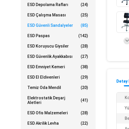
ESD Depolama Rafları
(24)
ESD Çalışma Masası
(25)
ESD Güvenli Sandalyeler
(85)
ESD Paspas
(142)
ESD Koruyucu Giysiler
(28)
ESD Güvenlik Ayakkabısı
(27)
ESD Emniyet Kemeri
(38)
ESD El Eldivenleri
(29)
Detay 
Temiz Oda Mendil
(20)
Ko
Elektrostatik Deşarj
(41)
Aletleri
Yü
ESD Ofis Malzemeleri
(28)
Be
ESD Akrilik Levha
(22)
Ay