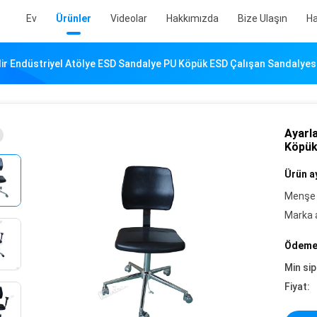
Ev
Ürünler
Videolar
Hakkımızda
Bize Ulaşın
Ha
lir Endüstriyel Atölye ESD Sandalye PU Köpük ESD Çalışan Sandalyesi
Ayarla
Köpük
Ürün ay
Menşe 
Marka a
Ödeme 
Min sip
Fiyat: