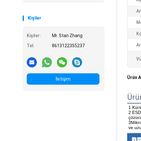
Ar
Kişiler
M
Ko
Kişiler:
Mr. Stan Zhang
Ar
Tel:
8613122355237
Vu
Ürün A
İletişim
Ürü
1.Kürs
2.ESD 
çözücü
3Mikro
ve uzu