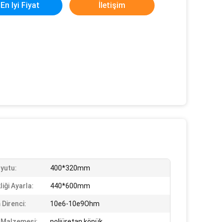
En Iyi Fiyat
İletişim
oyutu:
400*320mm
iği Ayarla:
440*600mm
 Direnci:
10e6-10e9Ohm
 Malzemesi:
poliüretan köpük