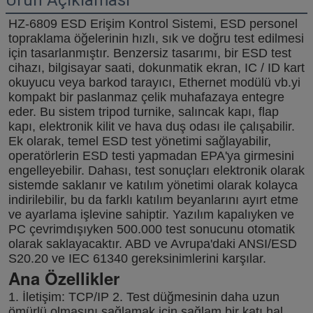
HZ-6809 ESD Erişim Kontrol Sistemi, ESD personel 
topraklama öğelerinin hızlı, sık ve doğru test edilmesi 
için tasarlanmıştır. Benzersiz tasarımı, bir ESD test 
cihazı, bilgisayar saati, dokunmatik ekran, IC / ID kart 
okuyucu veya barkod tarayıcı, Ethernet modülü vb.yi 
kompakt bir paslanmaz çelik muhafazaya entegre 
eder. Bu sistem tripod turnike, salıncak kapı, flap 
kapı, elektronik kilit ve hava duş odası ile çalışabilir. 
Ek olarak, temel ESD test yönetimi sağlayabilir, 
operatörlerin ESD testi yapmadan EPA'ya girmesini 
engelleyebilir. Dahası, test sonuçları elektronik olarak 
sistemde saklanır ve katılım yönetimi olarak kolayca 
indirilebilir, bu da farklı katılım beyanlarını ayırt etme 
ve ayarlama işlevine sahiptir. Yazılım kapalıyken ve 
PC çevrimdışıyken 500.000 test sonucunu otomatik 
olarak saklayacaktır. ABD ve Avrupa'daki ANSI/ESD 
S20.20 ve IEC 61340 gereksinimlerini karşılar.
Ana Özellikler
1. İletişim: TCP/IP 2. Test düğmesinin daha uzun 
ömürlü olmasını sağlamak için sağlam bir katı hal 