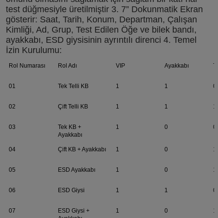
test düğmesiyle üretilmiştir 3. 7” Dokunmatik Ekran 
gösterir: Saat, Tarih, Konum, Departman, Çalışan 
Kimliği, Ad, Grup, Test Edilen Öğe ve bilek bandı, 
ayakkabı, ESD giysisinin ayrıntılı direnci 4. Temel 
İzin Kurulumu:
Rol Numarası
Rol Adı
VIP
Ayakkabı
T
01
Tek Telli KB
1
1
0
02
Çift Telli KB
1
1
1
03
Tek KB +
1
0
0
Ayakkabı
04
Çift KB + Ayakkabı
1
0
1
05
ESD Ayakkabı
1
0
1
06
ESD Giysi
1
1
0
07
ESD Giysi +
1
0
1