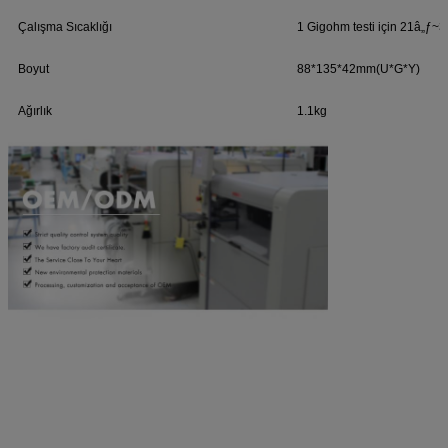
Çalışma Sıcaklığı
1 Gigohm testi için 21â„ƒ~30
Boyut
88*135*42mm(U*G*Y)
Ağırlık
1.1kg