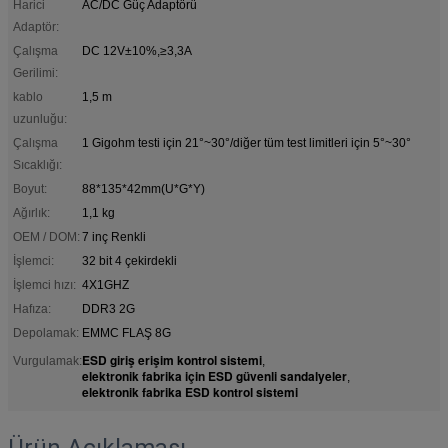
Harici
AC/DC Güç Adaptörü
Adaptör:
Çalışma
DC 12V±10%,≥3,3A
Gerilimi:
kablo
1,5 m
uzunluğu:
Çalışma
1 Gigohm testi için 21°~30°/diğer tüm test limitleri için 5°~30°
Sıcaklığı:
Boyut:
88*135*42mm(U*G*Y)
Ağırlık:
1,1 kg
OEM / DOM:
7 inç Renkli
İşlemci:
32 bit 4 çekirdekli
İşlemci hızı:
4X1GHZ
Hafıza:
DDR3 2G
Depolamak:
EMMC FLAŞ 8G
ESD giriş erişim kontrol sistemi
Vurgulamak:
,
elektronik fabrika için ESD güvenli sandalyeler
,
elektronik fabrika ESD kontrol sistemi
Ürün Açıklaması