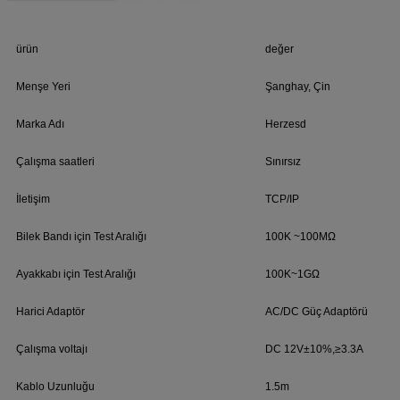
ürün
değer
Menşe Yeri
Şanghay, Çin
Marka Adı
Herzesd
Çalışma saatleri
Sınırsız
İletişim
TCP/IP
Bilek Bandı için Test Aralığı
100K ~100MΩ
Ayakkabı için Test Aralığı
100K~1GΩ
Harici Adaptör
AC/DC Güç Adaptörü
Çalışma voltajı
DC 12V±10%,≥3.3A
Kablo Uzunluğu
1.5m