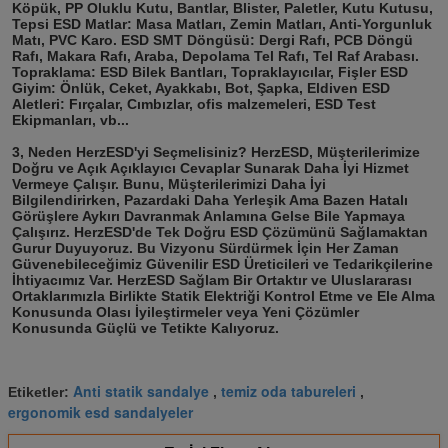
Köpük, PP Oluklu Kutu, Bantlar, Blister, Paletler, Kutu Kutusu, 
Tepsi ESD Matlar: Masa Matları, Zemin Matları, Anti-Yorgunluk 
Matı, PVC Karo. ESD SMT Döngüsü: Dergi Rafı, PCB Döngü 
Rafı, Makara Rafı, Araba, Depolama Tel Rafı, Tel Raf Arabası. 
Topraklama: ESD Bilek Bantları, Topraklayıcılar, Fişler ESD 
Giyim: Önlük, Ceket, Ayakkabı, Bot, Şapka, Eldiven ESD 
Aletleri: Fırçalar, Cımbızlar, ofis malzemeleri, ESD Test 
Ekipmanları, vb...
3, Neden HerzESD'yi Seçmelisiniz? HerzESD, Müşterilerimize 
Doğru ve Açık Açıklayıcı Cevaplar Sunarak Daha İyi Hizmet 
Vermeye Çalışır. Bunu, Müşterilerimizi Daha İyi 
Bilgilendirirken, Pazardaki Daha Yerleşik Ama Bazen Hatalı 
Görüşlere Aykırı Davranmak Anlamına Gelse Bile Yapmaya 
Çalışırız. HerzESD'de Tek Doğru ESD Çözümünü Sağlamaktan 
Gurur Duyuyoruz. Bu Vizyonu Sürdürmek İçin Her Zaman 
Güvenebileceğimiz Güvenilir ESD Üreticileri ve Tedarikçilerine 
İhtiyacımız Var. HerzESD Sağlam Bir Ortaktır ve Uluslararası 
Ortaklarımızla Birlikte Statik Elektriği Kontrol Etme ve Ele Alma 
Konusunda Olası İyileştirmeler veya Yeni Çözümler 
Konusunda Güçlü ve Tetikte Kalıyoruz.
Anti statik sandalye
temiz oda tabureleri
Etiketler:
,
,
ergonomik esd sandalyeler