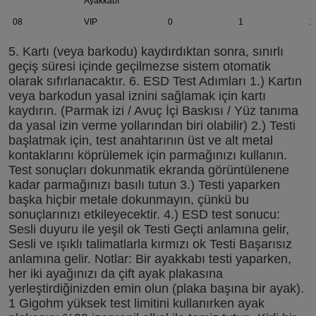
Ayakkabı
08
VIP
0
1
1
5. Kartı (veya barkodu) kaydırdıktan sonra, sınırlı 
geçiş süresi içinde geçilmezse sistem otomatik 
olarak sıfırlanacaktır. 6. ESD Test Adımları 1.) Kartın 
veya barkodun yasal iznini sağlamak için kartı 
kaydırın. (Parmak izi / Avuç İçi Baskısı / Yüz tanıma 
da yasal izin verme yollarından biri olabilir) 2.) Testi 
başlatmak için, test anahtarının üst ve alt metal 
kontaklarını köprülemek için parmağınızı kullanın. 
Test sonuçları dokunmatik ekranda görüntülenene 
kadar parmağınızı basılı tutun 3.) Testi yaparken 
başka hiçbir metale dokunmayın, çünkü bu 
sonuçlarınızı etkileyecektir. 4.) ESD test sonucu: 
Sesli duyuru ile yeşil ok Testi Geçti anlamına gelir, 
Sesli ve ışıklı talimatlarla kırmızı ok Testi Başarısız 
anlamına gelir. Notlar: Bir ayakkabı testi yaparken, 
her iki ayağınızı da çift ayak plakasına 
yerleştirdiğinizden emin olun (plaka başına bir ayak). 
1 Gigohm yüksek test limitini kullanırken ayak 