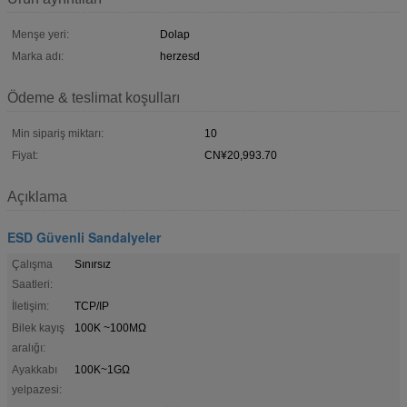
Menşe yeri:
Dolap
Marka adı:
herzesd
Ödeme & teslimat koşulları
Min sipariş miktarı:
10
Fiyat:
CN¥20,993.70
Açıklama
ESD Güvenli Sandalyeler
Çalışma
Sınırsız
Saatleri:
İletişim:
TCP/IP
Bilek kayış
100K ~100MΩ
aralığı:
Ayakkabı
100K~1GΩ
yelpazesi: