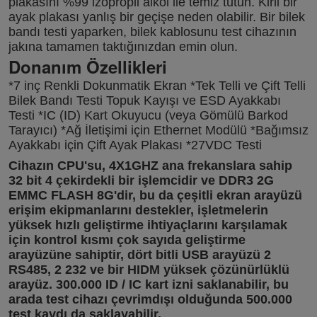
plakasını %99 izopropil alkol ile temiz tutun. Kirli bir 
ayak plakası yanlış bir geçişe neden olabilir. Bir bilek 
bandı testi yaparken, bilek kablosunu test cihazının 
jakına tamamen taktığınızdan emin olun.
Donanım Özellikleri
*7 inç Renkli Dokunmatik Ekran *Tek Telli ve Çift Telli 
Bilek Bandı Testi Topuk Kayışı ve ESD Ayakkabı 
Testi *IC (ID) Kart Okuyucu (veya Gömülü Barkod 
Tarayıcı) *Ağ İletişimi için Ethernet Modülü *Bağımsız 
Ayakkabı için Çift Ayak Plakası *27VDC Testi
Cihazın CPU'su, 4X1GHZ ana frekanslara sahip 
32 bit 4 çekirdekli bir işlemcidir ve DDR3 2G 
EMMC FLASH 8G'dir, bu da çeşitli ekran arayüzü 
erişim ekipmanlarını destekler, işletmelerin 
yüksek hızlı geliştirme ihtiyaçlarını karşılamak 
için kontrol kısmı çok sayıda geliştirme 
arayüzüne sahiptir, dört bitli USB arayüzü 2 
RS485, 2 232 ve bir HIDM yüksek çözünürlüklü 
arayüz. 300.000 ID / IC kart izni saklanabilir, bu 
arada test cihazı çevrimdışı olduğunda 500.000 
test kaydı da saklayabilir.