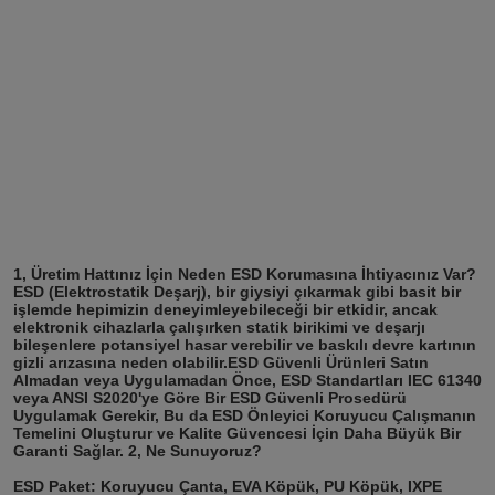
1, Üretim Hattınız İçin Neden ESD Korumasına İhtiyacınız Var?
ESD (Elektrostatik Deşarj), bir giysiyi çıkarmak gibi basit bir 
işlemde hepimizin deneyimleyebileceği bir etkidir, ancak 
elektronik cihazlarla çalışırken statik birikimi ve deşarjı 
bileşenlere potansiyel hasar verebilir ve baskılı devre kartının 
gizli arızasına neden olabilir.
ESD Güvenli Ürünleri Satın 
Almadan veya Uygulamadan Önce, ESD Standartları IEC 61340 
veya ANSI S2020'ye Göre Bir ESD Güvenli Prosedürü 
Uygulamak Gerekir, Bu da ESD Önleyici Koruyucu Çalışmanın 
Temelini Oluşturur ve Kalite Güvencesi İçin Daha Büyük Bir 
Garanti Sağlar. 2, Ne Sunuyoruz?
ESD Paket: Koruyucu Çanta, EVA Köpük, PU Köpük, IXPE 