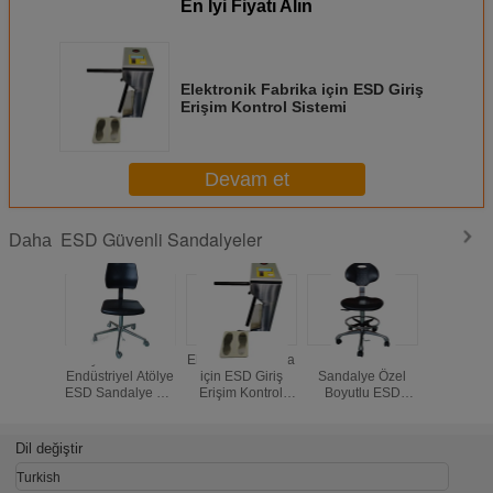
En İyi Fiyatı Alın
Elektronik Fabrika için ESD Giriş
Erişim Kontrol Sistemi
Devam et
ESD Güvenli Sandalyeler
Daha
Toptan PU
Elektronik Fabrika
Laboratuvar
Ayarlana
Döndürülebilir
için ESD Giriş
Fabrika Ofis
Endüstriye
Köpük ESD
Erişim Kontrol
Ayarlanabilir
ESD Sand
Sandalye Ayak
Sistemi
Döner Çalışma
Köpük
Halkalı Anti-Statik
Sandalyeleri ESD
Çalış
Tabure
Tabure Anti Statik
Sandal
Dil değiştir
Laboratuvar Ofis
Sandalyeler Kol
Kolça
Kumaş Temiz Oda
Dayama Yerleri ile
Turkish