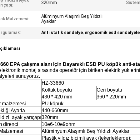
ş Yıldızlı Ayak
320mm
Sistem
rıçapı:
Alüminyum Alaşımlı Beş Yıldızlı
ak Malzemesi:
Ayaklar
rgulamak:
Anti statik sandalye
,
ergonomik esd sandalyele
çıklaması
660 EPA çalışma alanı Için Dayanıklı ESD PU köpük anti-stat
 elektronik montaj sırasında operatör için biriken elektrik yükler
lyeleri sunuyoruz.
l
HZ-33660
Koltuk boyutu
Geri boyutu
430 * 420 mm
360 * 220mm
 malzemesi
PU köpük
kliği Ayarla
440-660mm
ldızlı ayak yarıçapı
320mm
m direnci
10e6-10e9ohm
Malzemesi
Alüminyum Alaşımlı Beş Yıldızlı Ayaklar
Plastik yıldız biçimli ayak (tekerleklerde);