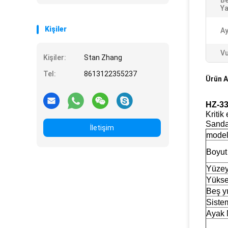
Be
Ya
Kişiler
Ay
Vu
Kişiler:
Stan Zhang
Tel:
8613122355237
Ürün A
HZ-33
Kritik
Sanda
İletişim
mode
Boyut
Yüzey
Yükse
Beş yı
Siste
Ayak 