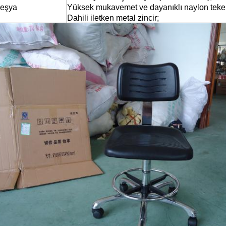
 eşya
Yüksek mukavemet ve dayanıklı naylon teker
Dahili iletken metal zincir;