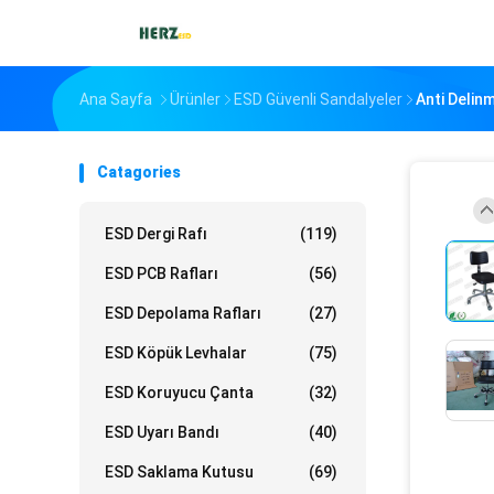
Ana Sayfa
Ürünler
ESD Güvenli Sandalyeler
Anti Delin
Catagories
ESD Dergi Rafı
(119)
ESD PCB Rafları
(56)
ESD Depolama Rafları
(27)
ESD Köpük Levhalar
(75)
ESD Koruyucu Çanta
(32)
ESD Uyarı Bandı
(40)
ESD Saklama Kutusu
(69)