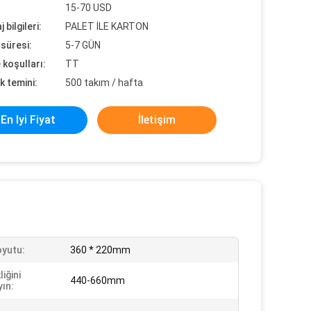
15-70 USD
 bilgileri:
PALET İLE KARTON
süresi:
5-7 GÜN
koşulları:
TT
k temini:
500 takım / hafta
En Iyi Fiyat
İletişim
oyutu:
360 * 220mm
iğini
440-660mm
yın: