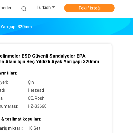
Turkish
berler
Teklif isteği
ak Yarıçapı 320mm
Delinmeler ESD Güvenli Sandalyeler EPA
a Alanı İçin Beş Yıldızlı Ayak Yarıçapı 320mm
rıntıları:
yeri:
Çin
dı:
Herzesd
ka:
CE, Rosh
numarası:
HZ-33660
& teslimat koşulları:
ariş miktarı:
10 Set