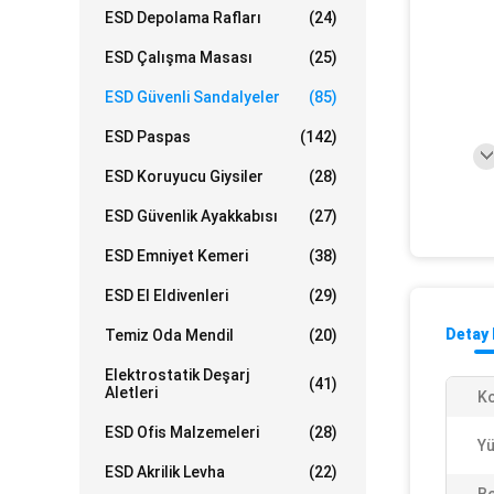
ESD Depolama Rafları
(24)
ESD Çalışma Masası
(25)
ESD Güvenli Sandalyeler
(85)
ESD Paspas
(142)
ESD Koruyucu Giysiler
(28)
ESD Güvenlik Ayakkabısı
(27)
ESD Emniyet Kemeri
(38)
ESD El Eldivenleri
(29)
Detay 
Temiz Oda Mendil
(20)
Elektrostatik Deşarj
(41)
Aletleri
Ko
ESD Ofis Malzemeleri
(28)
Yü
ESD Akrilik Levha
(22)