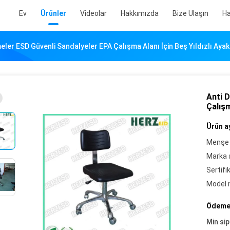
Ev
Ürünler
Videolar
Hakkımızda
Bize Ulaşın
Ha
meler ESD Güvenli Sandalyeler EPA Çalışma Alanı İçin Beş Yıldızlı Ay
Anti 
Çalışm
Ürün ay
Menşe 
Marka a
Sertifi
Model 
Ödeme 
Min sip