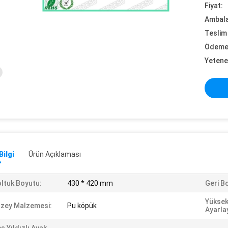
Fiyat:
Ambalaj
Teslim 
Ödeme 
Yetene
Bilgi
Ürün Açıklaması
ltuk Boyutu:
430 * 420 mm
Geri B
Yüksekl
zey Malzemesi:
Pu köpük
Ayarla