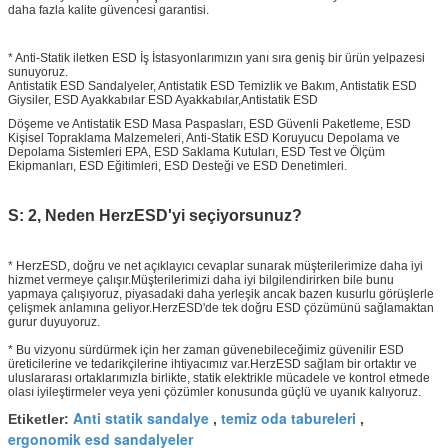
daha fazla kalite güvencesi garantisi.
* Anti-Statik iletken ESD İş İstasyonlarımızın yanı sıra geniş bir ürün yelpazesi
sunuyoruz.
Antistatik ESD Sandalyeler, Antistatik ESD Temizlik ve Bakım, Antistatik ESD
Giysiler, ESD Ayakkabılar ESD Ayakkabılar,Antistatik ESD
Döşeme ve Antistatik ESD Masa Paspasları, ESD Güvenli Paketleme, ESD
Kişisel Topraklama Malzemeleri, Anti-Statik ESD Koruyucu Depolama ve
Depolama Sistemleri EPA, ESD Saklama Kutuları, ESD Test ve Ölçüm
Ekipmanları, ESD Eğitimleri, ESD Desteği ve ESD Denetimleri.
S: 2, Neden HerzESD'yi seçiyorsunuz?
* HerzESD, doğru ve net açıklayıcı cevaplar sunarak müşterilerimize daha iyi
hizmet vermeye çalışır.Müşterilerimizi daha iyi bilgilendirirken bile bunu
yapmaya çalışıyoruz, piyasadaki daha yerleşik ancak bazen kusurlu görüşlerle
çelişmek anlamına geliyor.HerzESD'de tek doğru ESD çözümünü sağlamaktan
gurur duyuyoruz.
* Bu vizyonu sürdürmek için her zaman güvenebileceğimiz güvenilir ESD
üreticilerine ve tedarikçilerine ihtiyacımız var.HerzESD sağlam bir ortaktır ve
uluslararası ortaklarımızla birlikte, statik elektrikle mücadele ve kontrol etmede
olası iyileştirmeler veya yeni çözümler konusunda güçlü ve uyanık kalıyoruz.
Anti statik sandalye
temiz oda tabureleri
Etiketler:
,
,
ergonomik esd sandalyeler