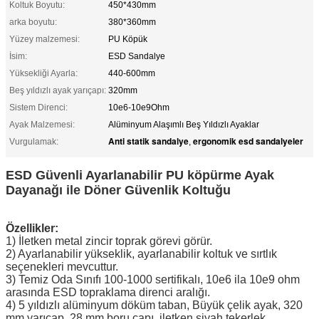
Koltuk Boyutu:
450*430mm
arka boyutu:
380*360mm
Yüzey malzemesi:
PU Köpük
İsim:
ESD Sandalye
Yüksekliği Ayarla:
440-600mm
Beş yıldızlı ayak yarıçapı:
320mm
Sistem Direnci:
10e6-10e9Ohm
Ayak Malzemesi:
Alüminyum Alaşımlı Beş Yıldızlı Ayaklar
Anti statik sandalye
ergonomik esd sandalyeler
Vurgulamak:
,
ESD Güvenli Ayarlanabilir PU köpürme Ayak
Dayanağı ile Döner Güvenlik Koltuğu
Özellikler:
1) İletken metal zincir toprak görevi görür.
2) Ayarlanabilir yükseklik, ayarlanabilir koltuk ve sırtlık
seçenekleri mevcuttur.
3) Temiz Oda Sınıfı 100-1000 sertifikalı, 10e6 ila 10e9 ohm
arasında ESD topraklama direnci aralığı.
4) 5 yıldızlı alüminyum döküm taban, Büyük çelik ayak, 320
mm yarıçap, 28 mm boru çapı, iletken siyah tekerlek.