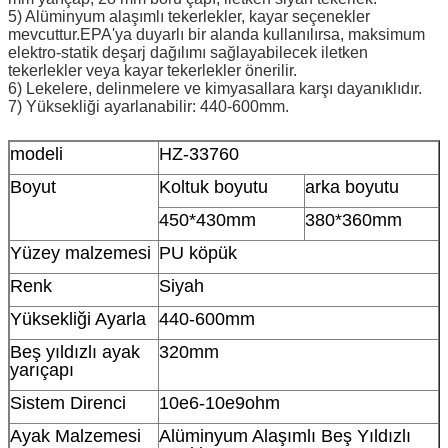
5) Alüminyum alaşımlı tekerlekler, kayar seçenekler
mevcuttur.EPA'ya duyarlı bir alanda kullanılırsa, maksimum
elektro-statik deşarj dağılımı sağlayabilecek iletken
tekerlekler veya kayar tekerlekler önerilir.
6) Lekelere, delinmelere ve kimyasallara karşı dayanıklıdır.
7) Yüksekliği ayarlanabilir: 440-600mm.
modeli
HZ-33760
Boyut
Koltuk boyutu
arka boyutu
450*430mm
380*360mm
Yüzey malzemesi
PU köpük
Renk
Siyah
Yüksekliği Ayarla
440-600mm
Beş yıldızlı ayak
320mm
yarıçapı
Sistem Direnci
10e6-10e9ohm
Ayak Malzemesi
Alüminyum Alaşımlı Beş Yıldızlı