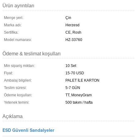
Ürün ayrıntıları
Menşe yeri:
Çin
Marka adı:
Herzesd
Sertifika:
CE, Rosh
Model numarası:
HZ-33760
Ödeme & teslimat koşulları
Min sipariş miktarı:
10 Set
Fiyat:
15-70 USD
Ambalaj bilgileri:
PALET İLE KARTON
Teslim süresi:
5-7 GÜN
Ödeme koşulları:
TT, MoneyGram
Yetenek temini:
500 takım / hafta
Açıklama
ESD Güvenli Sandalyeler