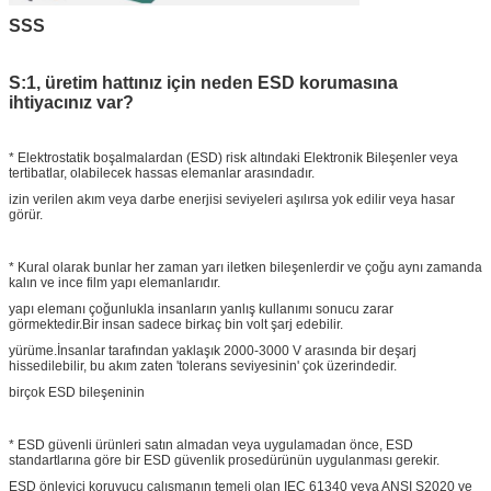
SSS
S:1, üretim hattınız için neden ESD korumasına
ihtiyacınız var?
* Elektrostatik boşalmalardan (ESD) risk altındaki Elektronik Bileşenler veya
tertibatlar, olabilecek hassas elemanlar arasındadır.
izin verilen akım veya darbe enerjisi seviyeleri aşılırsa yok edilir veya hasar
görür.
* Kural olarak bunlar her zaman yarı iletken bileşenlerdir ve çoğu aynı zamanda
kalın ve ince film yapı elemanlarıdır.
yapı elemanı çoğunlukla insanların yanlış kullanımı sonucu zarar
görmektedir.Bir insan sadece birkaç bin volt şarj edebilir.
yürüme.İnsanlar tarafından yaklaşık 2000-3000 V arasında bir deşarj
hissedilebilir, bu akım zaten 'tolerans seviyesinin' çok üzerindedir.
birçok ESD bileşeninin
* ESD güvenli ürünleri satın almadan veya uygulamadan önce, ESD
standartlarına göre bir ESD güvenlik prosedürünün uygulanması gerekir.
ESD önleyici koruyucu çalışmanın temeli olan IEC 61340 veya ANSI S2020 ve