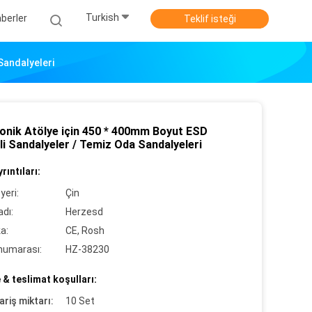
Turkish
berler
Teklif isteği
Sandalyeleri
ronik Atölye için 450 * 400mm Boyut ESD
i Sandalyeler / Temiz Oda Sandalyeleri
rıntıları:
yeri:
Çin
dı:
Herzesd
ka:
CE, Rosh
numarası:
HZ-38230
& teslimat koşulları:
ariş miktarı:
10 Set