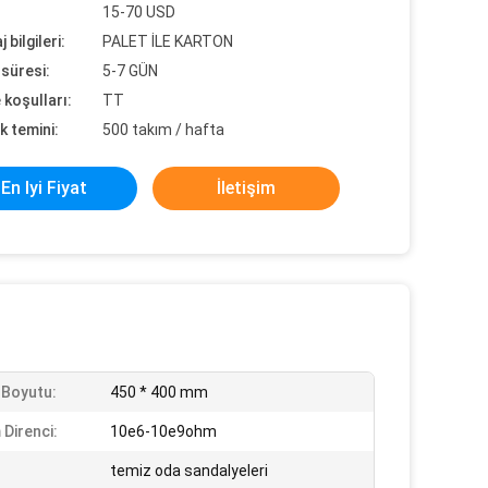
15-70 USD
 bilgileri:
PALET İLE KARTON
süresi:
5-7 GÜN
koşulları:
TT
k temini:
500 takım / hafta
En Iyi Fiyat
İletişim
 Boyutu:
450 * 400 mm
 Direnci:
10e6-10e9ohm
temiz oda sandalyeleri