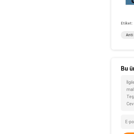
Etiket:
Anti
Bu ü
İlg
mal
Teş
Cev