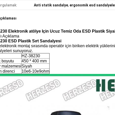
rgulamak:
Anti statik sandalye
,
ergonomik esd sandalyele
çıklaması
230 Elektronik atölye Için Ucuz Temiz Oda ESD Plastik Siy
lı Açıklama
230 ESD Plastik Sırt Sandalyesi
 elektronik montaj sırasında operatör için biriken elektrik yükler
lyeleri sunuyoruz.
l
HZ-38230
k boyutu
450 * 400 mm
 malzemesi
Siyah
m direnci
10e6-10e9ohm