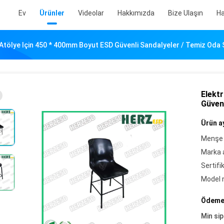
Ev
Ürünler
Videolar
Hakkımızda
Bize Ulaşın
Ha
 Atölye Için 450 * 400mm Boyut ESD Güvenli Sandalyeler / Temiz Oda 
Elekt
Güvenl
Ürün ay
Menşe 
Marka a
Sertifi
Model 
Ödeme 
Min sip