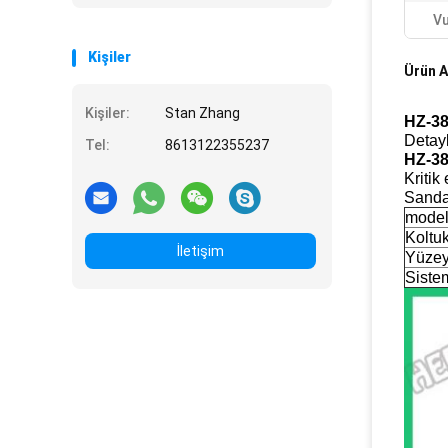
Vu
Kişiler
Ürün A
Kişiler:
Stan Zhang
HZ-38
Detay
Tel:
8613122355237
HZ-38
Kritik
Sanda
mode
Koltu
İletişim
Yüzey
Siste