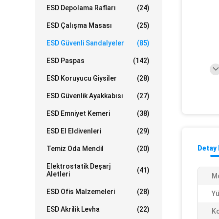
ESD Depolama Rafları
(24)
ESD Çalışma Masası
(25)
ESD Güvenli Sandalyeler
(85)
ESD Paspas
(142)
ESD Koruyucu Giysiler
(28)
ESD Güvenlik Ayakkabısı
(27)
ESD Emniyet Kemeri
(38)
ESD El Eldivenleri
(29)
Detay 
Temiz Oda Mendil
(20)
Elektrostatik Deşarj
(41)
Aletleri
Mo
ESD Ofis Malzemeleri
(28)
Yü
ESD Akrilik Levha
(22)
Ko