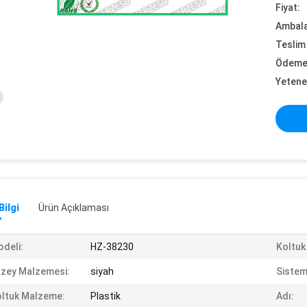
Fiyat:
Ambalaj
Teslim 
Ödeme 
Yetene
Bilgi
Ürün Açıklaması
deli:
HZ-38230
Koltuk
zey Malzemesi:
siyah
Sistem
ltuk Malzeme:
Plastik
Adı: