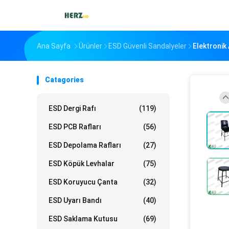
Ana Sayfa
Ürünler
ESD Güvenli Sandalyeler
Elektronik
Catagories
ESD Dergi Rafı
(119)
ESD PCB Rafları
(56)
ESD Depolama Rafları
(27)
ESD Köpük Levhalar
(75)
ESD Koruyucu Çanta
(32)
ESD Uyarı Bandı
(40)
ESD Saklama Kutusu
(69)