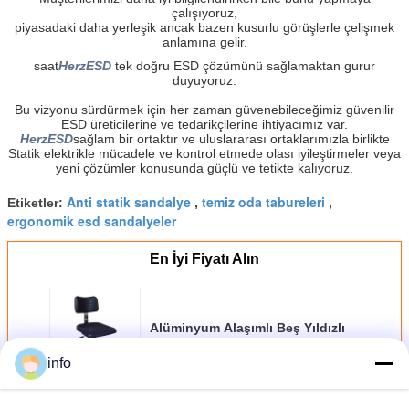
çalışıyoruz,
piyasadaki daha yerleşik ancak bazen kusurlu görüşlerle çelişmek
anlamına gelir.
saat
HerzESD
tek doğru ESD çözümünü sağlamaktan gurur
duyuyoruz.
Bu vizyonu sürdürmek için her zaman güvenebileceğimiz güvenilir
ESD üreticilerine ve tedarikçilerine ihtiyacımız var.
HerzESD
sağlam bir ortaktır ve uluslararası ortaklarımızla birlikte
Statik elektrikle mücadele ve kontrol etmede olası iyileştirmeler veya
yeni çözümler konusunda güçlü ve tetikte kalıyoruz.
Anti statik sandalye
temiz oda tabureleri
Etiketler:
,
,
ergonomik esd sandalyeler
En İyi Fiyatı Alın
Alüminyum Alaşımlı Beş Yıldızlı
Ayaklar 440x410mm Koltuk ESD
Güvenli Sandalyeler
info
Devam et