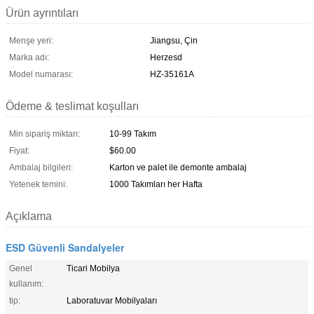
Ürün ayrıntıları
Menşe yeri:
Jiangsu, Çin
Marka adı:
Herzesd
Model numarası:
HZ-35161A
Ödeme & teslimat koşulları
Min sipariş miktarı:
10-99 Takım
Fiyat:
$60.00
Ambalaj bilgileri:
Karton ve palet ile demonte ambalaj
Yetenek temini:
1000 Takımları her Hafta
Açıklama
ESD Güvenli Sandalyeler
Genel
Ticari Mobilya
kullanım:
tip:
Laboratuvar Mobilyaları