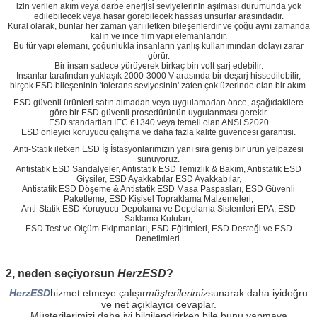
izin verilen akım veya darbe enerjisi seviyelerinin aşılması durumunda yok
edilebilecek veya hasar görebilecek hassas unsurlar arasındadır.
Kural olarak, bunlar her zaman yarı iletken bileşenlerdir ve çoğu aynı zamanda
kalın ve ince film yapı elemanlarıdır.
Bu tür yapı elemanı, çoğunlukla insanların yanlış kullanımından dolayı zarar
görür.
Bir insan sadece yürüyerek birkaç bin volt şarj edebilir.
İnsanlar tarafından yaklaşık 2000-3000 V arasında bir deşarj hissedilebilir,
birçok ESD bileşeninin 'tolerans seviyesinin' zaten çok üzerinde olan bir akım.
ESD güvenli ürünleri satın almadan veya uygulamadan önce, aşağıdakilere
göre bir ESD güvenli prosedürünün uygulanması gerekir.
ESD standartları IEC 61340 veya temeli olan ANSI S2020
ESD önleyici koruyucu çalışma ve daha fazla kalite güvencesi garantisi.
Anti-Statik iletken ESD İş İstasyonlarımızın yanı sıra geniş bir ürün yelpazesi
sunuyoruz.
Antistatik ESD Sandalyeler, Antistatik ESD Temizlik & Bakım, Antistatik ESD
Giysiler, ESD Ayakkabılar ESD Ayakkabılar,
Antistatik ESD Döşeme & Antistatik ESD Masa Paspasları, ESD Güvenli
Paketleme, ESD Kişisel Topraklama Malzemeleri,
Anti-Statik ESD Koruyucu Depolama ve Depolama Sistemleri EPA, ESD
Saklama Kutuları,
ESD Test ve Ölçüm Ekipmanları, ESD Eğitimleri, ESD Desteği ve ESD
Denetimleri.
2, neden seçiyorsun
HerzESD
?
HerzESD
hizmet etmeye çalışır
müşterilerimiz
sunarak daha iyi
doğru
ve net açıklayıcı cevaplar.
Müşterilerimizi daha iyi bilgilendirirken bile bunu yapmaya