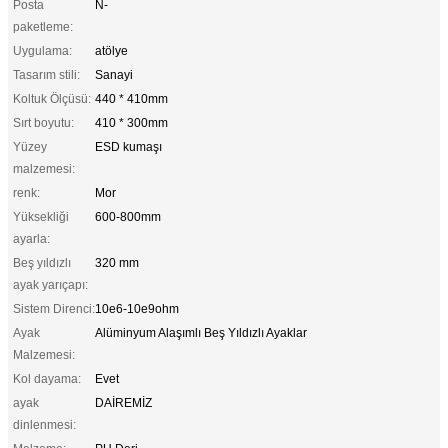
Posta
N-
paketleme:
Uygulama:
atölye
Tasarım stili:
Sanayi
Koltuk Ölçüsü:
440 * 410mm
Sırt boyutu:
410 * 300mm
Yüzey
ESD kumaşı
malzemesi:
renk:
Mor
Yüksekliği
600-800mm
ayarla:
Beş yıldızlı
320 mm
ayak yarıçapı:
Sistem Direnci:
10e6-10e9ohm
Ayak
Alüminyum Alaşımlı Beş Yıldızlı Ayaklar
Malzemesi:
Kol dayama:
Evet
ayak
DAİREMİZ
dinlenmesi: